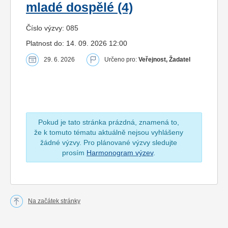
mladé dospělé (4)
Číslo výzvy: 085
Platnost do: 14. 09. 2026 12:00
29. 6. 2026
Určeno pro:
Veřejnost, Žadatel
Pokud je tato stránka prázdná, znamená to,
že k tomuto tématu aktuálně nejsou vyhlášeny
žádné výzvy. Pro plánované výzvy sledujte
prosím
Harmonogram výzev
.
Na začátek stránky