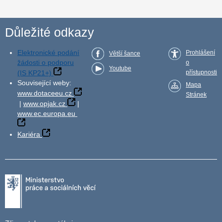
Důležité odkazy
Elektronické podání
Prohlášení
Větší šance
žádosti o podporu
o
Youtube
(IS KP21+)
přístupnosti
Související weby:
Mapa
www.dotaceeu.cz
Stránek
|
www.opjak.cz
|
www.ec.europa.eu
Kariéra