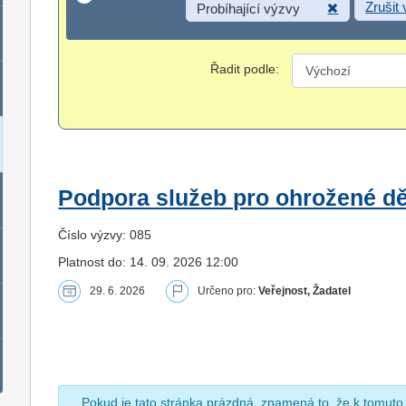
Zrušit
Probíhající výzvy
Řadit podle:
Podpora služeb pro ohrožené dět
Číslo výzvy: 085
Platnost do: 14. 09. 2026 12:00
29. 6. 2026
Určeno pro:
Veřejnost, Žadatel
Pokud je tato stránka prázdná, znamená to, že k tomuto