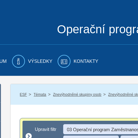
Operační prog
UM
VÝSLEDKY
KONTAKTY
/
/
/
ESF
Témata
Znevýhodněné skupiny osob
Znevýhodněné sku
Upravit filtr
Upravit filtr
03 Operační program Zaměstnanos