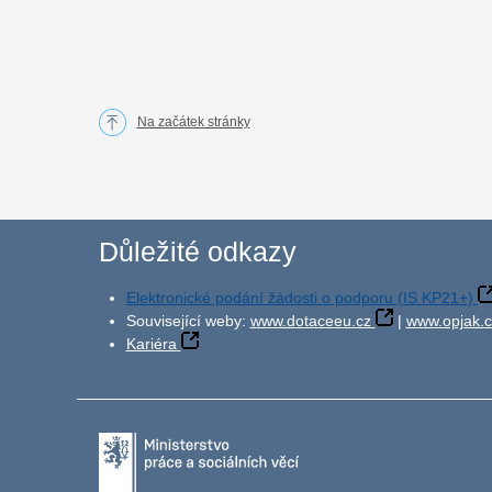
Na začátek stránky
Důležité odkazy
Elektronické podání žádosti o podporu (IS KP21+)
Související weby:
www.dotaceeu.cz
|
www.opjak.c
Kariéra