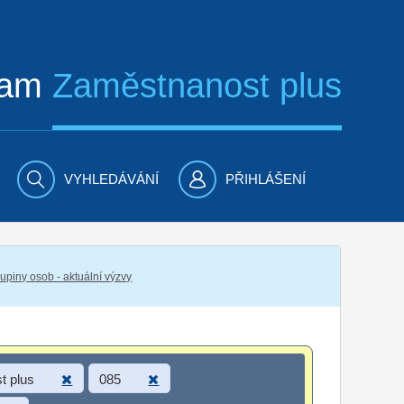
ram
Zaměstnanost plus
VYHLEDÁVÁNÍ
PŘIHLÁŠENÍ
piny osob - aktuální výzvy
t plus
085