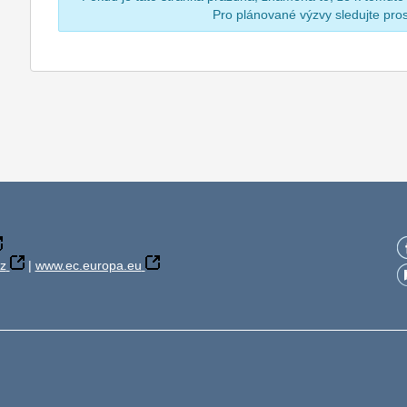
Pro plánované výzvy sledujte pr
z
|
www.ec.europa.eu