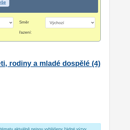
 vše
Směr
řazení:
i, rodiny a mladé dospělé (4)
 tématu aktuálně nejsou vyhlášeny žádné výzvy.