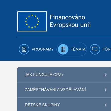
Přejít k obsahu
PROGRAMY
TÉMATA
FÓR
JAK FUNGUJE OPZ+
ZAMĚSTNÁVÁNÍ A VZDĚLÁVÁNÍ
DĚTSKÉ SKUPINY