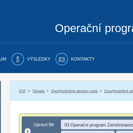
Operační prog
UM
VÝSLEDKY
KONTAKTY
/
/
/
ESF
Témata
Znevýhodněné skupiny osob
Znevýhodněné sku
Upravit filtr
Upravit filtr
03 Operační program Zaměstnanos