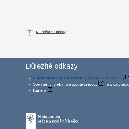
Na začátek stránky
Důležité odkazy
Elektronické podání žádosti o podporu (IS KP21+)
Související weby:
www.dotaceeu.cz
|
www.opjak.c
Kariéra