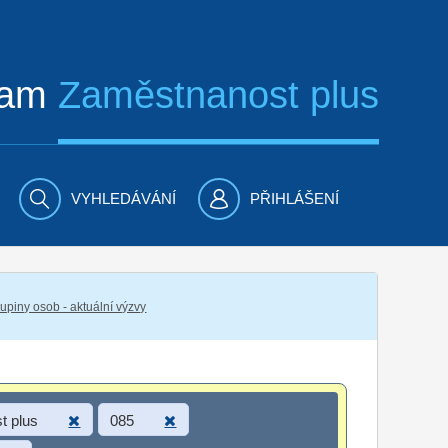
ram
Zaměstnanost plus
VYHLEDÁVÁNÍ
PŘIHLÁŠENÍ
piny osob - aktuální výzvy
t plus
085