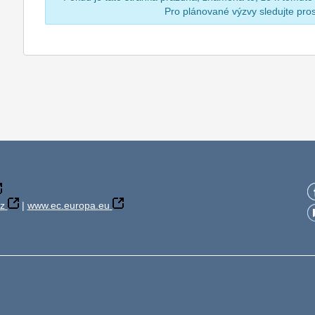
Pro plánované výzvy sledujte pr
z
|
www.ec.europa.eu