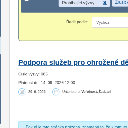
Zrušit
Probíhající výzvy
Řadit podle:
Podpora služeb pro ohrožené dět
Číslo výzvy: 085
Platnost do: 14. 09. 2026 12:00
29. 6. 2026
Určeno pro:
Veřejnost, Žadatel
Pokud je tato stránka prázdná, znamená to, že k tomuto