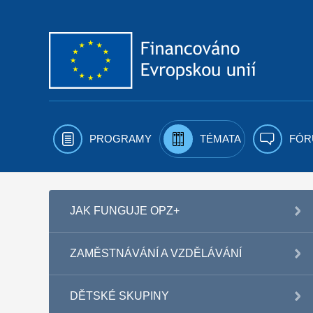
Přejít k obsahu
PROGRAMY
TÉMATA
FÓR
JAK FUNGUJE OPZ+
ZAMĚSTNÁVÁNÍ A VZDĚLÁVÁNÍ
DĚTSKÉ SKUPINY