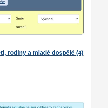
 vše
Směr
řazení:
i, rodiny a mladé dospělé (4)
 tématu aktuálně nejsou vyhlášeny žádné výzvy.