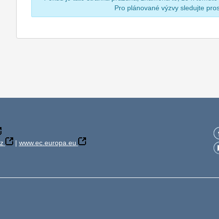
Pro plánované výzvy sledujte pr
z
|
www.ec.europa.eu