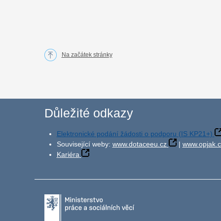
Na začátek stránky
Důležité odkazy
Elektronické podání žádosti o podporu (IS KP21+)
Související weby:
www.dotaceeu.cz
|
www.opjak.c
Kariéra