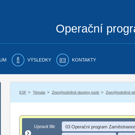
Operační prog
UM
VÝSLEDKY
KONTAKTY
/
/
/
ESF
Témata
Znevýhodněné skupiny osob
Znevýhodněné sku
Upravit filtr
Upravit filtr
03 Operační program Zaměstnanos