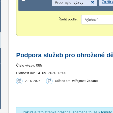
Zrušit
Probíhající výzvy
Řadit podle:
Podpora služeb pro ohrožené dět
Číslo výzvy: 085
Platnost do: 14. 09. 2026 12:00
29. 6. 2026
Určeno pro:
Veřejnost, Žadatel
Pokud je tato stránka prázdná, znamená to, že k tomuto