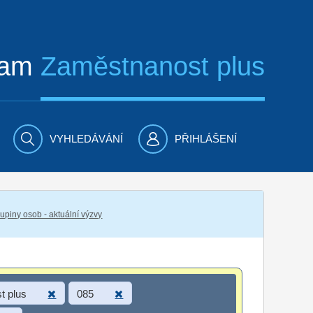
ram
Zaměstnanost plus
VYHLEDÁVÁNÍ
PŘIHLÁŠENÍ
piny osob - aktuální výzvy
t plus
085