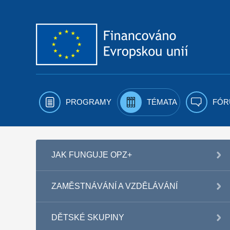
Přejít k obsahu
PROGRAMY
TÉMATA
FÓR
JAK FUNGUJE OPZ+
ZAMĚSTNÁVÁNÍ A VZDĚLÁVÁNÍ
DĚTSKÉ SKUPINY