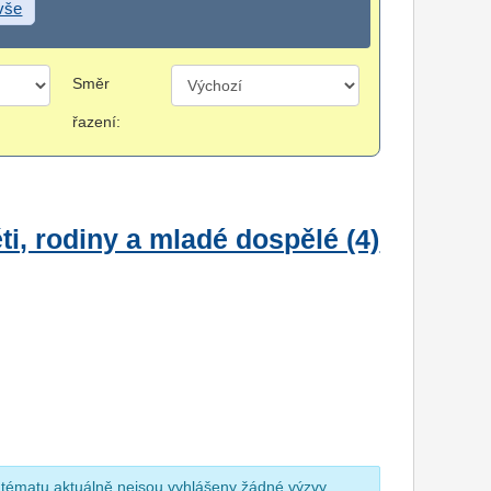
 vše
Směr
řazení:
i, rodiny a mladé dospělé (4)
 tématu aktuálně nejsou vyhlášeny žádné výzvy.