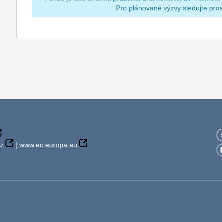
Pro plánované výzvy sledujte pr
z
|
www.ec.europa.eu