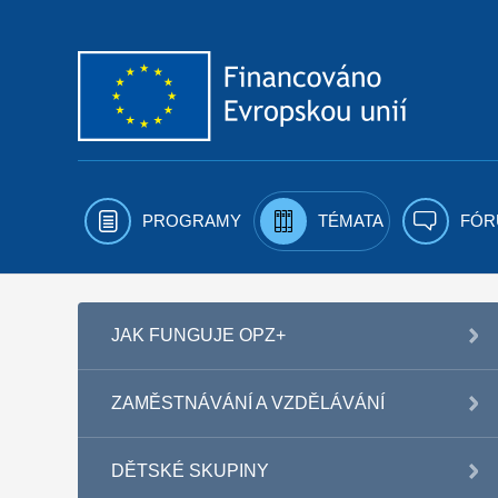
Přejít k obsahu
PROGRAMY
TÉMATA
FÓR
JAK FUNGUJE OPZ+
ZAMĚSTNÁVÁNÍ A VZDĚLÁVÁNÍ
DĚTSKÉ SKUPINY