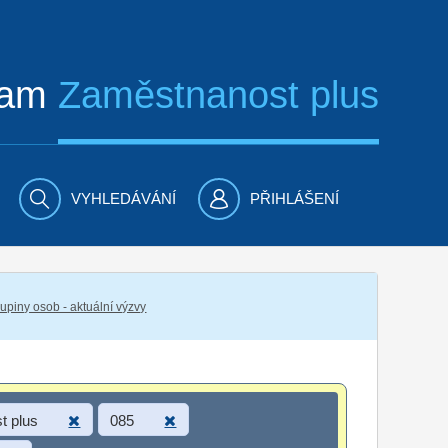
ram
Zaměstnanost plus
VYHLEDÁVÁNÍ
PŘIHLÁŠENÍ
piny osob - aktuální výzvy
t plus
085