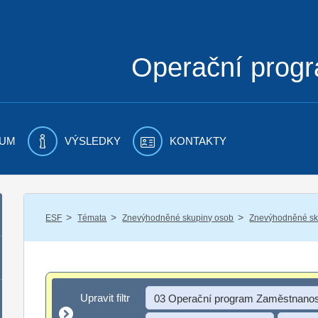
Operační prog
UM
VÝSLEDKY
KONTAKTY
/
/
/
ESF
Témata
Znevýhodněné skupiny osob
Znevýhodněné sku
Upravit filtr
Upravit filtr
03 Operační program Zaměstnanos