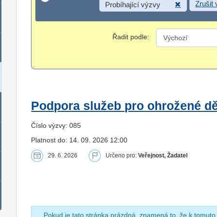
Zrušit
Probíhající výzvy
Řadit podle:
Podpora služeb pro ohrožené dět
Číslo výzvy: 085
Platnost do: 14. 09. 2026 12:00
29. 6. 2026
Určeno pro:
Veřejnost, Žadatel
Pokud je tato stránka prázdná, znamená to, že k tomuto