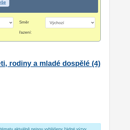
 vše
Směr
řazení:
i, rodiny a mladé dospělé (4)
 tématu aktuálně nejsou vyhlášeny žádné výzvy.