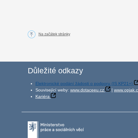
Na začátek stránky
Důležité odkazy
Elektronické podání žádosti o podporu (IS KP21+)
Související weby:
www.dotaceeu.cz
|
www.opjak.c
Kariéra