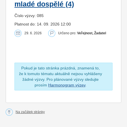
mladé dospělé (4)
Číslo výzvy: 085
Platnost do: 14. 09. 2026 12:00
29. 6. 2026
Určeno pro:
Veřejnost, Žadatel
Pokud je tato stránka prázdná, znamená to,
že k tomuto tématu aktuálně nejsou vyhlášeny
žádné výzvy. Pro plánované výzvy sledujte
prosím
Harmonogram výzev
.
Na začátek stránky