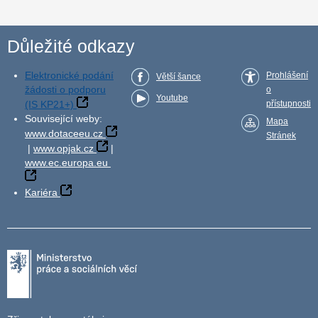
Důležité odkazy
Elektronické podání
Prohlášení
Větší šance
žádosti o podporu
o
Youtube
(IS KP21+)
přístupnosti
Související weby:
Mapa
www.dotaceeu.cz
Stránek
|
www.opjak.cz
|
www.ec.europa.eu
Kariéra