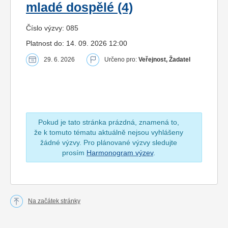
mladé dospělé (4)
Číslo výzvy: 085
Platnost do: 14. 09. 2026 12:00
29. 6. 2026
Určeno pro:
Veřejnost, Žadatel
Pokud je tato stránka prázdná, znamená to,
že k tomuto tématu aktuálně nejsou vyhlášeny
žádné výzvy. Pro plánované výzvy sledujte
prosím
Harmonogram výzev
.
Na začátek stránky