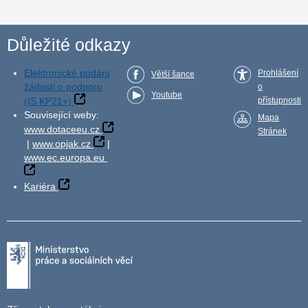
Důležité odkazy
Elektronické podání
Prohlášení
Větší šance
žádosti o podporu
o
Youtube
(IS KP21+)
přístupnosti
Související weby:
Mapa
www.dotaceeu.cz
Stránek
|
www.opjak.cz
|
www.ec.europa.eu
Kariéra