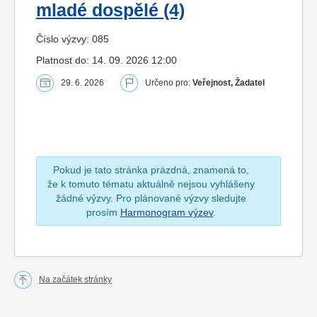
mladé dospělé (4)
Číslo výzvy: 085
Platnost do: 14. 09. 2026 12:00
29. 6. 2026
Určeno pro:
Veřejnost, Žadatel
Pokud je tato stránka prázdná, znamená to,
že k tomuto tématu aktuálně nejsou vyhlášeny
žádné výzvy. Pro plánované výzvy sledujte
prosím
Harmonogram výzev
.
Na začátek stránky