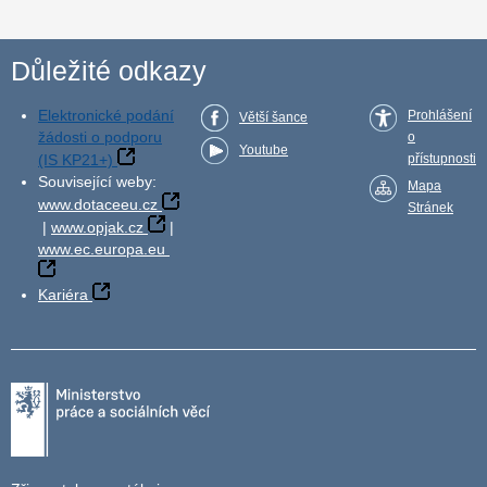
Důležité odkazy
Elektronické podání
Prohlášení
Větší šance
žádosti o podporu
o
Youtube
(IS KP21+)
přístupnosti
Související weby:
Mapa
www.dotaceeu.cz
Stránek
|
www.opjak.cz
|
www.ec.europa.eu
Kariéra