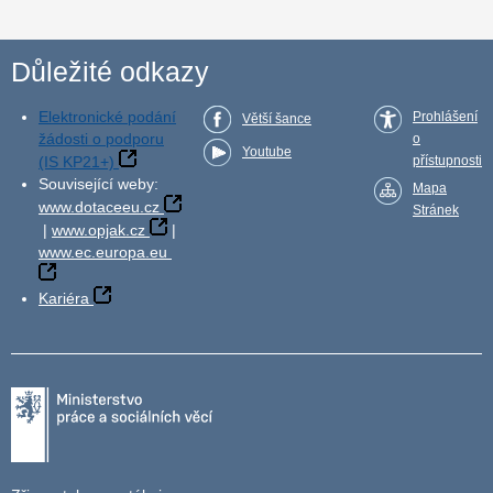
Důležité odkazy
Elektronické podání
Prohlášení
Větší šance
žádosti o podporu
o
Youtube
(IS KP21+)
přístupnosti
Související weby:
Mapa
www.dotaceeu.cz
Stránek
|
www.opjak.cz
|
www.ec.europa.eu
Kariéra