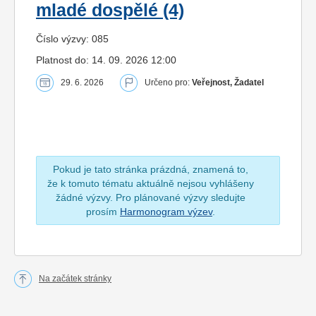
mladé dospělé (4)
Číslo výzvy: 085
Platnost do: 14. 09. 2026 12:00
29. 6. 2026
Určeno pro:
Veřejnost, Žadatel
Pokud je tato stránka prázdná, znamená to,
že k tomuto tématu aktuálně nejsou vyhlášeny
žádné výzvy. Pro plánované výzvy sledujte
prosím
Harmonogram výzev
.
Na začátek stránky