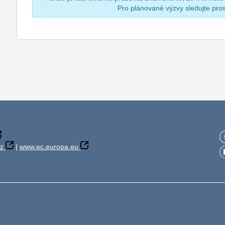
Pro plánované výzvy sledujte pr
z
|
www.ec.europa.eu