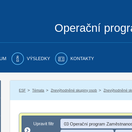
Operační prog
UM
VÝSLEDKY
KONTAKTY
/
/
/
ESF
Témata
Znevýhodněné skupiny osob
Znevýhodněné sku
Upravit filtr
Upravit filtr
03 Operační program Zaměstnanos