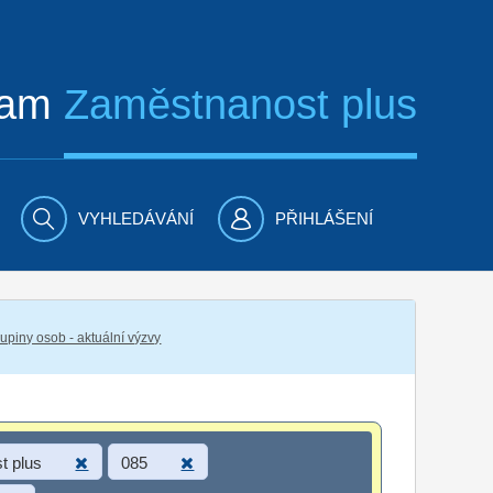
ram
Zaměstnanost plus
VYHLEDÁVÁNÍ
PŘIHLÁŠENÍ
piny osob - aktuální výzvy
t plus
085