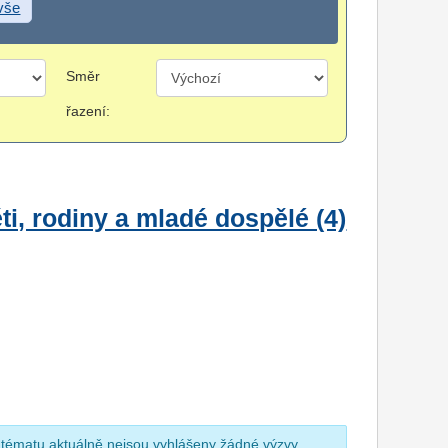
 vše
Směr
řazení:
i, rodiny a mladé dospělé (4)
 tématu aktuálně nejsou vyhlášeny žádné výzvy.