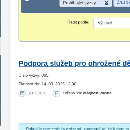
Zrušit
Probíhající výzvy
Řadit podle:
Podpora služeb pro ohrožené dět
Číslo výzvy: 085
Platnost do: 14. 09. 2026 12:00
29. 6. 2026
Určeno pro:
Veřejnost, Žadatel
Pokud je tato stránka prázdná, znamená to, že k tomuto