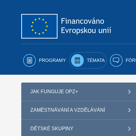
Přejít k obsahu
PROGRAMY
TÉMATA
FÓR
JAK FUNGUJE OPZ+
ZAMĚSTNÁVÁNÍ A VZDĚLÁVÁNÍ
DĚTSKÉ SKUPINY