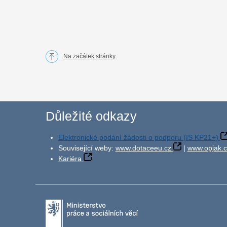
Na začátek stránky
Důležité odkazy
Elektronické podání žádosti o podporu (IS KP21+)
Související weby:
www.dotaceeu.cz
|
www.opjak.c
Kariéra