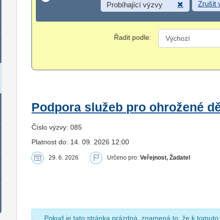
Zrušit
Probíhající výzvy
Řadit podle:
Podpora služeb pro ohrožené dět
Číslo výzvy: 085
Platnost do: 14. 09. 2026 12:00
29. 6. 2026
Určeno pro:
Veřejnost, Žadatel
Pokud je tato stránka prázdná, znamená to, že k tomuto