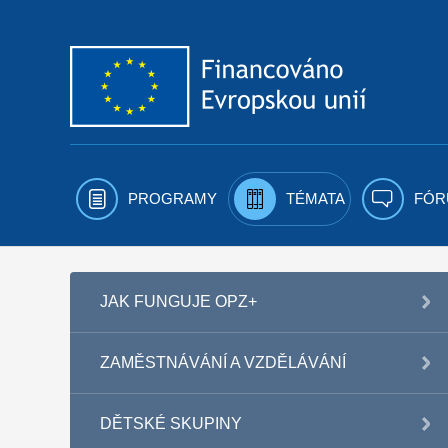
Přejít k obsahu
PROGRAMY
TÉMATA
FÓR
JAK FUNGUJE OPZ+
ZAMĚSTNÁVÁNÍ A VZDĚLÁVÁNÍ
DĚTSKÉ SKUPINY