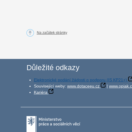
Na začátek stránky
Důležité odkazy
Elektronické podání žádosti o podporu (IS KP21+)
Související weby:
www.dotaceeu.cz
|
www.opjak.c
Kariéra