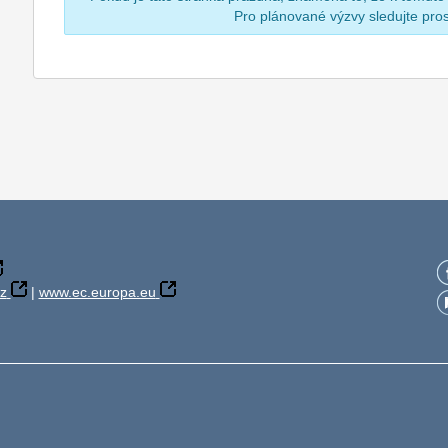
Pro plánované výzvy sledujte pr
z
|
www.ec.europa.eu