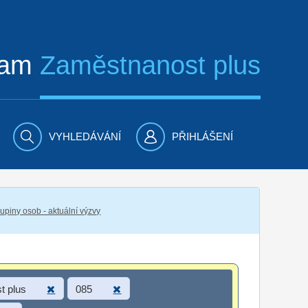
ram
Zaměstnanost plus
VYHLEDÁVÁNÍ
PŘIHLÁŠENÍ
piny osob - aktuální výzvy
t plus
085