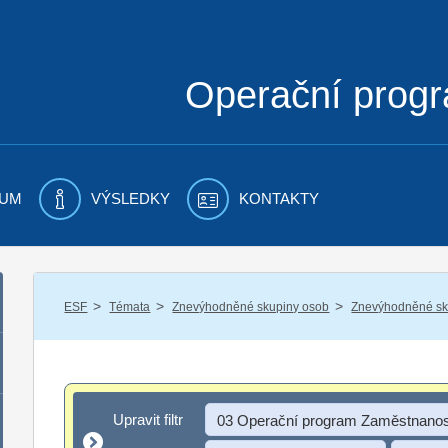
Operační prog
UM
VÝSLEDKY
KONTAKTY
/
/
/
ESF
Témata
Znevýhodněné skupiny osob
Znevýhodněné sku
Upravit filtr
Upravit filtr
03 Operační program Zaměstnanos