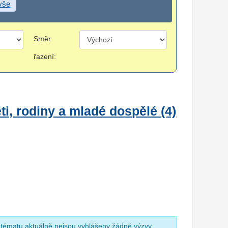
 vše
Směr
řazení:
i, rodiny a mladé dospělé (4)
 tématu aktuálně nejsou vyhlášeny žádné výzvy.