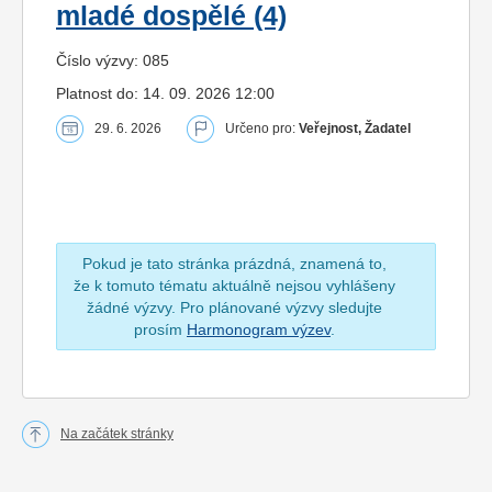
mladé dospělé (4)
Číslo výzvy: 085
Platnost do: 14. 09. 2026 12:00
29. 6. 2026
Určeno pro:
Veřejnost, Žadatel
Pokud je tato stránka prázdná, znamená to,
že k tomuto tématu aktuálně nejsou vyhlášeny
žádné výzvy. Pro plánované výzvy sledujte
prosím
Harmonogram výzev
.
Na začátek stránky