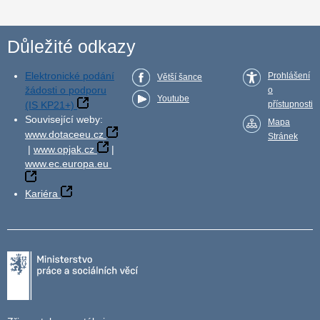
Důležité odkazy
Elektronické podání
Prohlášení
Větší šance
žádosti o podporu
o
Youtube
(IS KP21+)
přístupnosti
Související weby:
Mapa
www.dotaceeu.cz
Stránek
|
www.opjak.cz
|
www.ec.europa.eu
Kariéra