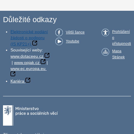
Důležité odkazy
Elektronické podání
Prohlášení
Větší šance
žádosti o podporu
o
Youtube
(IS KP21+)
přístupnosti
Související weby:
Mapa
www.dotaceeu.cz
Stránek
|
www.opjak.cz
|
www.ec.europa.eu
Kariéra