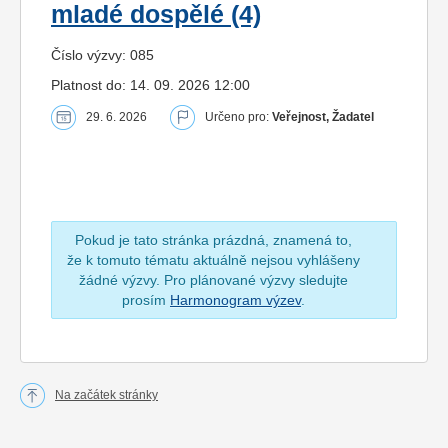
mladé dospělé (4)
Číslo výzvy: 085
Platnost do: 14. 09. 2026 12:00
29. 6. 2026
Určeno pro:
Veřejnost, Žadatel
Pokud je tato stránka prázdná, znamená to,
že k tomuto tématu aktuálně nejsou vyhlášeny
žádné výzvy. Pro plánované výzvy sledujte
prosím
Harmonogram výzev
.
Na začátek stránky