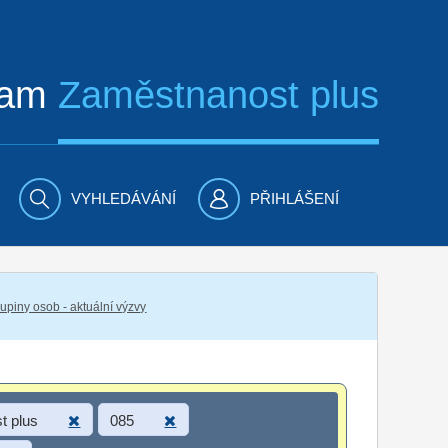
ram
Zaměstnanost plus
VYHLEDÁVÁNÍ
PŘIHLÁŠENÍ
piny osob - aktuální výzvy
t plus
085