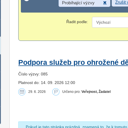
Zrušit
Probíhající výzvy
Řadit podle:
Podpora služeb pro ohrožené dět
Číslo výzvy: 085
Platnost do: 14. 09. 2026 12:00
29. 6. 2026
Určeno pro:
Veřejnost, Žadatel
Pokud je tato stránka prázdná, znamená to, že k tomuto