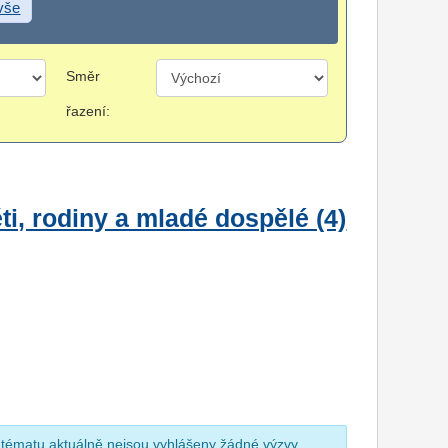
 vše
Směr
řazení:
i, rodiny a mladé dospělé (4)
 tématu aktuálně nejsou vyhlášeny žádné výzvy.