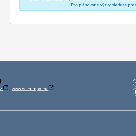
Pro plánované výzvy sledujte pr
z
|
www.ec.europa.eu