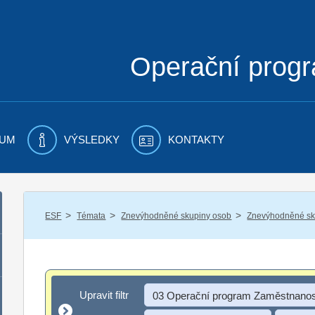
Operační prog
UM
VÝSLEDKY
KONTAKTY
/
/
/
ESF
Témata
Znevýhodněné skupiny osob
Znevýhodněné sku
Upravit filtr
Upravit filtr
03 Operační program Zaměstnanos