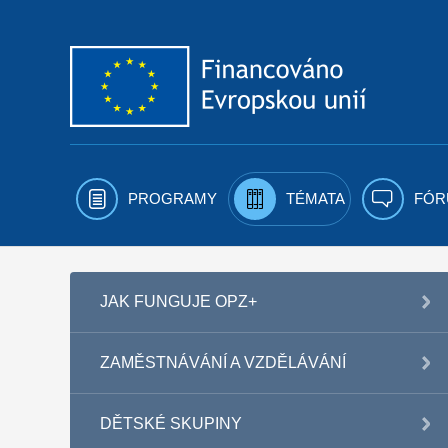
Přejít k obsahu
PROGRAMY
TÉMATA
FÓR
JAK FUNGUJE OPZ+
ZAMĚSTNÁVÁNÍ A VZDĚLÁVÁNÍ
DĚTSKÉ SKUPINY