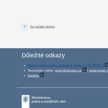
Na začátek stránky
Důležité odkazy
Elektronické podání žádosti o podporu (IS KP21+)
Související weby:
www.dotaceeu.cz
|
www.opjak.c
Kariéra