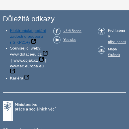
Důležité odkazy
Elektronické podání
Prohlášení
Větší šance
žádosti o podporu
o
Youtube
(IS KP21+)
přístupnosti
Související weby:
Mapa
www.dotaceeu.cz
Stránek
|
www.opjak.cz
|
www.ec.europa.eu
Kariéra