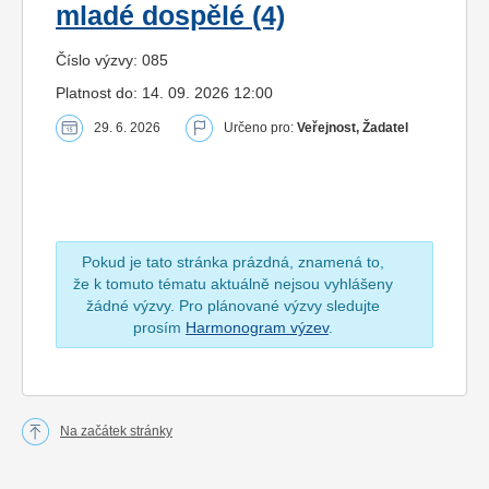
mladé dospělé (4)
Číslo výzvy: 085
Platnost do: 14. 09. 2026 12:00
29. 6. 2026
Určeno pro:
Veřejnost, Žadatel
Pokud je tato stránka prázdná, znamená to,
že k tomuto tématu aktuálně nejsou vyhlášeny
žádné výzvy. Pro plánované výzvy sledujte
prosím
Harmonogram výzev
.
Na začátek stránky