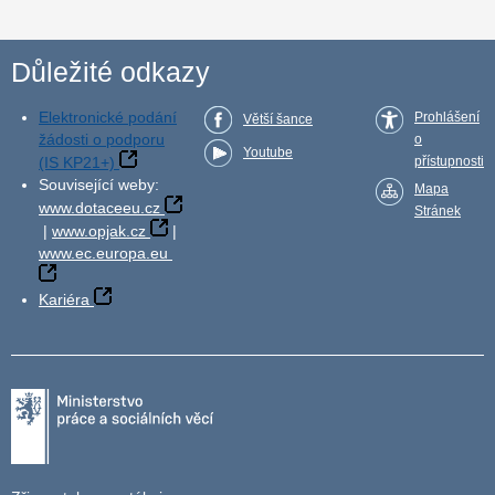
Důležité odkazy
Elektronické podání
Prohlášení
Větší šance
žádosti o podporu
o
Youtube
(IS KP21+)
přístupnosti
Související weby:
Mapa
www.dotaceeu.cz
Stránek
|
www.opjak.cz
|
www.ec.europa.eu
Kariéra