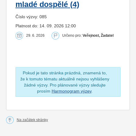
mladé dospělé (4)
Číslo výzvy: 085
Platnost do: 14. 09. 2026 12:00
29. 6. 2026
Určeno pro:
Veřejnost, Žadatel
Pokud je tato stránka prázdná, znamená to,
že k tomuto tématu aktuálně nejsou vyhlášeny
žádné výzvy. Pro plánované výzvy sledujte
prosím
Harmonogram výzev
.
Na začátek stránky