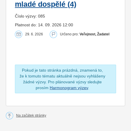
mladé dospělé (4)
Číslo výzvy: 085
Platnost do: 14. 09. 2026 12:00
29. 6. 2026
Určeno pro:
Veřejnost, Žadatel
Pokud je tato stránka prázdná, znamená to,
že k tomuto tématu aktuálně nejsou vyhlášeny
žádné výzvy. Pro plánované výzvy sledujte
prosím
Harmonogram výzev
.
Na začátek stránky