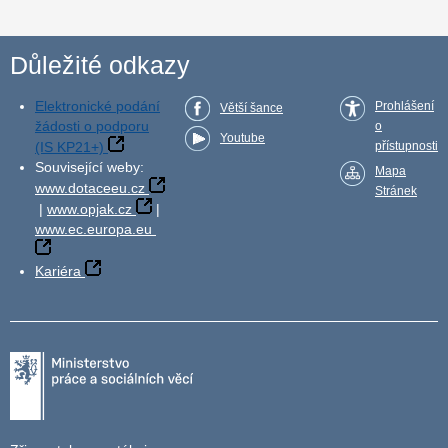
Důležité odkazy
Elektronické podání
Prohlášení
Větší šance
žádosti o podporu
o
Youtube
(IS KP21+)
přístupnosti
Související weby:
Mapa
www.dotaceeu.cz
Stránek
|
www.opjak.cz
|
www.ec.europa.eu
Kariéra