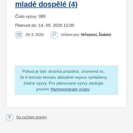
mladé dospělé (4)
Číslo výzvy: 085
Platnost do: 14. 09. 2026 12:00
29. 6. 2026
Určeno pro:
Veřejnost, Žadatel
Pokud je tato stránka prázdná, znamená to,
že k tomuto tématu aktuálně nejsou vyhlášeny
žádné výzvy. Pro plánované výzvy sledujte
prosím
Harmonogram výzev
.
Na začátek stránky