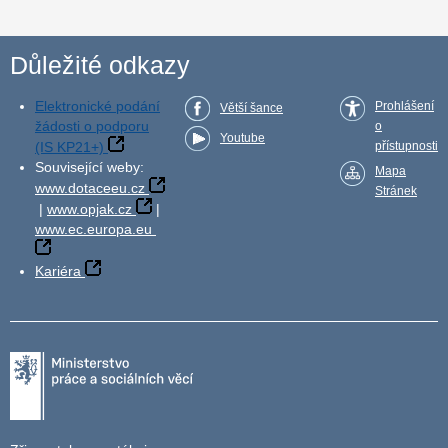
Důležité odkazy
Elektronické podání
Prohlášení
Větší šance
žádosti o podporu
o
Youtube
(IS KP21+)
přístupnosti
Související weby:
Mapa
www.dotaceeu.cz
Stránek
|
www.opjak.cz
|
www.ec.europa.eu
Kariéra