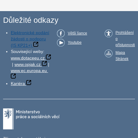
Důležité odkazy
Elektronické podání
Prohlášení
Větší šance
žádosti o podporu
o
Youtube
(IS KP21+)
přístupnosti
Související weby:
Mapa
www.dotaceeu.cz
Stránek
|
www.opjak.cz
|
www.ec.europa.eu
Kariéra