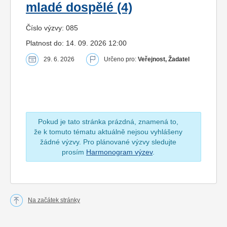
mladé dospělé (4)
Číslo výzvy: 085
Platnost do: 14. 09. 2026 12:00
29. 6. 2026
Určeno pro:
Veřejnost, Žadatel
Pokud je tato stránka prázdná, znamená to,
že k tomuto tématu aktuálně nejsou vyhlášeny
žádné výzvy. Pro plánované výzvy sledujte
prosím
Harmonogram výzev
.
Na začátek stránky