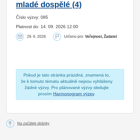
mladé dospělé (4)
Číslo výzvy: 085
Platnost do: 14. 09. 2026 12:00
29. 6. 2026
Určeno pro:
Veřejnost, Žadatel
Pokud je tato stránka prázdná, znamená to,
že k tomuto tématu aktuálně nejsou vyhlášeny
žádné výzvy. Pro plánované výzvy sledujte
prosím
Harmonogram výzev
.
Na začátek stránky