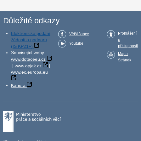
Důležité odkazy
Elektronické podání
Prohlášení
Větší šance
žádosti o podporu
o
Youtube
(IS KP21+)
přístupnosti
Související weby:
Mapa
www.dotaceeu.cz
Stránek
|
www.opjak.cz
|
www.ec.europa.eu
Kariéra