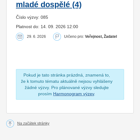
mladé dospělé (4)
Číslo výzvy: 085
Platnost do: 14. 09. 2026 12:00
29. 6. 2026
Určeno pro:
Veřejnost, Žadatel
Pokud je tato stránka prázdná, znamená to,
že k tomuto tématu aktuálně nejsou vyhlášeny
žádné výzvy. Pro plánované výzvy sledujte
prosím
Harmonogram výzev
.
Na začátek stránky