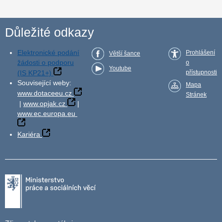
Důležité odkazy
Elektronické podání
Prohlášení
Větší šance
žádosti o podporu
o
Youtube
(IS KP21+)
přístupnosti
Související weby:
Mapa
www.dotaceeu.cz
Stránek
|
www.opjak.cz
|
www.ec.europa.eu
Kariéra