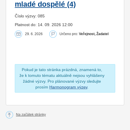
mladé dospělé (4)
Číslo výzvy: 085
Platnost do: 14. 09. 2026 12:00
29. 6. 2026
Určeno pro:
Veřejnost, Žadatel
Pokud je tato stránka prázdná, znamená to,
že k tomuto tématu aktuálně nejsou vyhlášeny
žádné výzvy. Pro plánované výzvy sledujte
prosím
Harmonogram výzev
.
Na začátek stránky