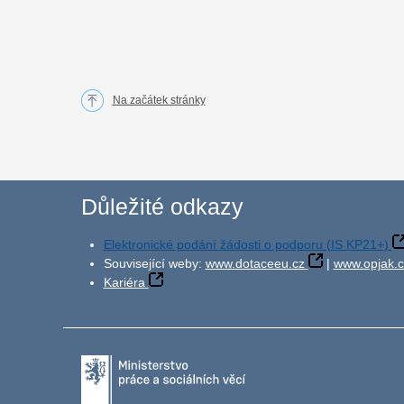
Na začátek stránky
Důležité odkazy
Elektronické podání žádosti o podporu (IS KP21+)
Související weby:
www.dotaceeu.cz
|
www.opjak.c
Kariéra