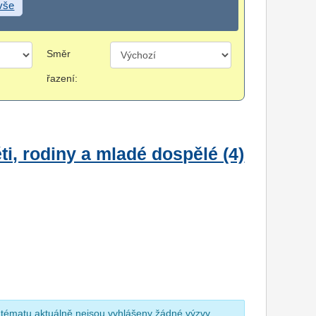
 vše
Směr
řazení:
i, rodiny a mladé dospělé (4)
 tématu aktuálně nejsou vyhlášeny žádné výzvy.