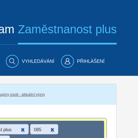
ram
Zaměstnanost plus
VYHLEDÁVÁNÍ
PŘIHLÁŠENÍ
piny osob - aktuální výzvy
t plus
085