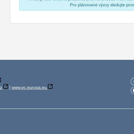
Pro plánované výzvy sledujte pr
z
|
www.ec.europa.eu