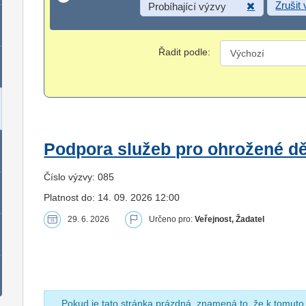
Zrušit
Probíhající výzvy
Řadit podle:
Podpora služeb pro ohrožené dět
Číslo výzvy: 085
Platnost do: 14. 09. 2026 12:00
29. 6. 2026
Určeno pro:
Veřejnost, Žadatel
Pokud je tato stránka prázdná, znamená to, že k tomuto