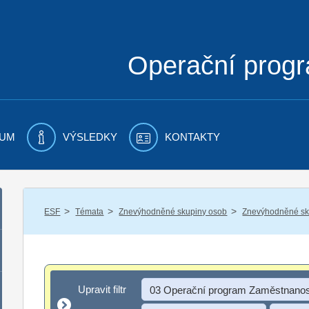
Operační prog
UM
VÝSLEDKY
KONTAKTY
/
/
/
ESF
Témata
Znevýhodněné skupiny osob
Znevýhodněné sku
Upravit filtr
Upravit filtr
03 Operační program Zaměstnanos