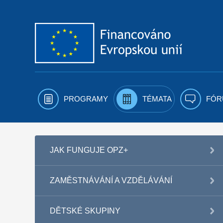
Přejít k obsahu
PROGRAMY
TÉMATA
FÓR
JAK FUNGUJE OPZ+
ZAMĚSTNÁVÁNÍ A VZDĚLÁVÁNÍ
DĚTSKÉ SKUPINY