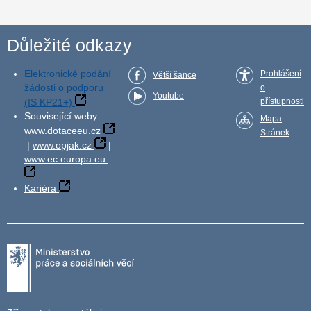
Důležité odkazy
Elektronické podání
Prohlášení
Větší šance
žádosti o podporu
o
Youtube
(IS KP21+)
přístupnosti
Související weby:
Mapa
www.dotaceeu.cz
Stránek
|
www.opjak.cz
|
www.ec.europa.eu
Kariéra