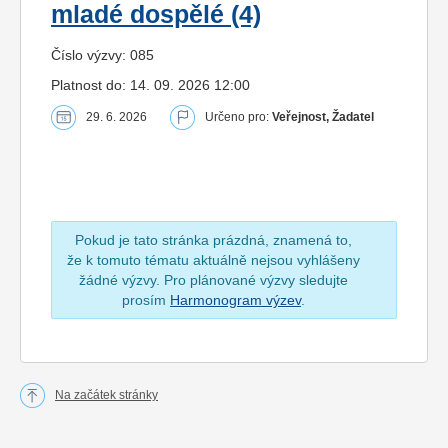
mladé dospělé (4)
Číslo výzvy: 085
Platnost do: 14. 09. 2026 12:00
29. 6. 2026
Určeno pro:
Veřejnost, Žadatel
Pokud je tato stránka prázdná, znamená to,
že k tomuto tématu aktuálně nejsou vyhlášeny
žádné výzvy. Pro plánované výzvy sledujte
prosím
Harmonogram výzev
.
Na začátek stránky