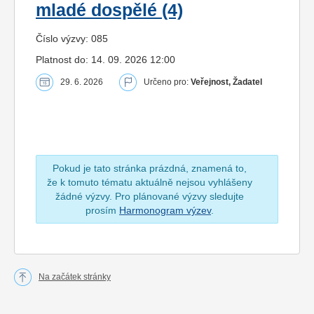
mladé dospělé (4)
Číslo výzvy: 085
Platnost do: 14. 09. 2026 12:00
29. 6. 2026
Určeno pro:
Veřejnost, Žadatel
Pokud je tato stránka prázdná, znamená to,
že k tomuto tématu aktuálně nejsou vyhlášeny
žádné výzvy. Pro plánované výzvy sledujte
prosím
Harmonogram výzev
.
Na začátek stránky