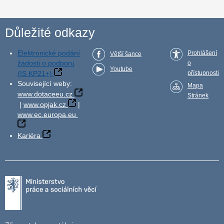
Důležité odkazy
Elektronické podání
Prohlášení
Větší šance
žádosti o podporu
o
Youtube
(IS KP21+)
přístupnosti
Související weby:
Mapa
www.dotaceeu.cz
Stránek
|
www.opjak.cz
|
www.ec.europa.eu
Kariéra