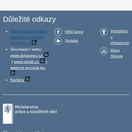
Důležité odkazy
Elektronické podání
Prohlášení
Větší šance
žádosti o podporu
o
Youtube
(IS KP21+)
přístupnosti
Související weby:
Mapa
www.dotaceeu.cz
Stránek
|
www.opjak.cz
|
www.ec.europa.eu
Kariéra