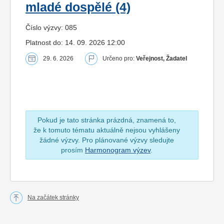
mladé dospělé (4)
Číslo výzvy: 085
Platnost do: 14. 09. 2026 12:00
29. 6. 2026
Určeno pro:
Veřejnost, Žadatel
Pokud je tato stránka prázdná, znamená to,
že k tomuto tématu aktuálně nejsou vyhlášeny
žádné výzvy. Pro plánované výzvy sledujte
prosím
Harmonogram výzev
.
Na začátek stránky