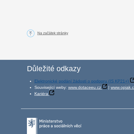
Na začátek stránky
Důležité odkazy
Elektronické podání žádosti o podporu (IS KP21+)
Související weby:
www.dotaceeu.cz
|
www.opjak.c
Kariéra