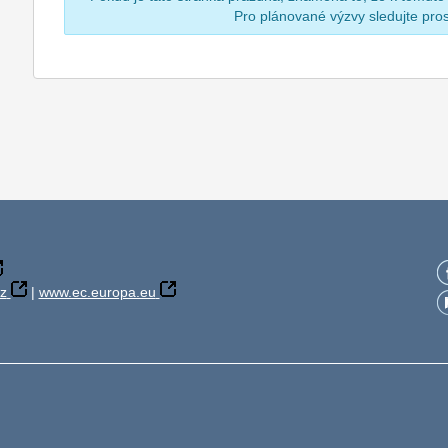
Pro plánované výzvy sledujte pr
z
|
www.ec.europa.eu