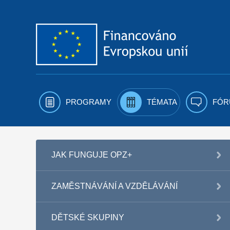
Přejít k obsahu
PROGRAMY
TÉMATA
FÓR
JAK FUNGUJE OPZ+
ZAMĚSTNÁVÁNÍ A VZDĚLÁVÁNÍ
DĚTSKÉ SKUPINY