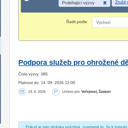
Zrušit
Probíhající výzvy
Řadit podle:
Podpora služeb pro ohrožené dět
Číslo výzvy: 085
Platnost do: 14. 09. 2026 12:00
29. 6. 2026
Určeno pro:
Veřejnost, Žadatel
Pokud je tato stránka prázdná, znamená to, že k tomuto