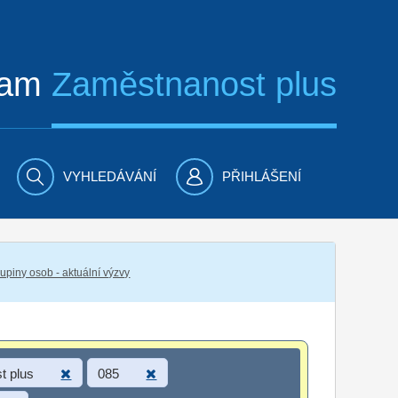
ram
Zaměstnanost plus
VYHLEDÁVÁNÍ
PŘIHLÁŠENÍ
piny osob - aktuální výzvy
t plus
085