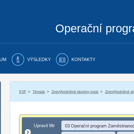
Operační prog
UM
VÝSLEDKY
KONTAKTY
/
/
/
ESF
Témata
Znevýhodněné skupiny osob
Znevýhodněné sku
Upravit filtr
Upravit filtr
03 Operační program Zaměstnanos