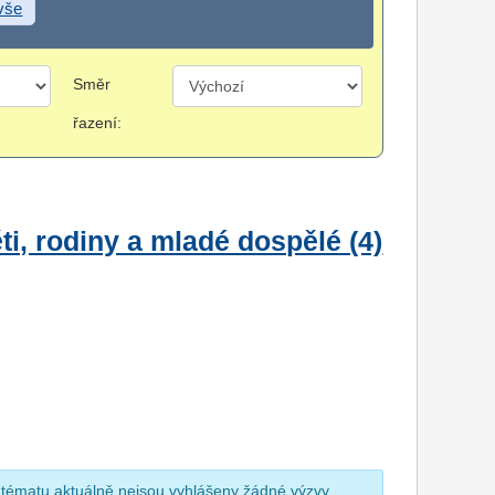
 vše
Směr
řazení:
i, rodiny a mladé dospělé (4)
 tématu aktuálně nejsou vyhlášeny žádné výzvy.