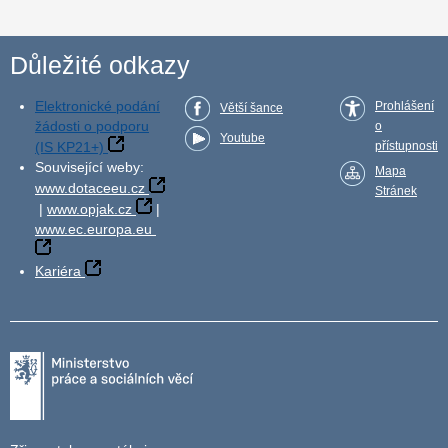
Důležité odkazy
Elektronické podání
Prohlášení
Větší šance
žádosti o podporu
o
Youtube
(IS KP21+)
přístupnosti
Související weby:
Mapa
www.dotaceeu.cz
Stránek
|
www.opjak.cz
|
www.ec.europa.eu
Kariéra