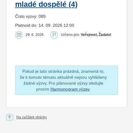
mladé dospělé (4)
Číslo výzvy: 085
Platnost do: 14. 09. 2026 12:00
29. 6. 2026
Určeno pro:
Veřejnost, Žadatel
Pokud je tato stránka prázdná, znamená to,
že k tomuto tématu aktuálně nejsou vyhlášeny
žádné výzvy. Pro plánované výzvy sledujte
prosím
Harmonogram výzev
.
Na začátek stránky