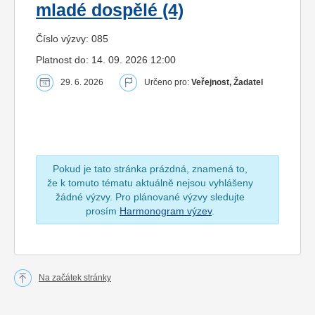
mladé dospělé (4)
Číslo výzvy: 085
Platnost do: 14. 09. 2026 12:00
29. 6. 2026
Určeno pro:
Veřejnost, Žadatel
Pokud je tato stránka prázdná, znamená to,
že k tomuto tématu aktuálně nejsou vyhlášeny
žádné výzvy. Pro plánované výzvy sledujte
prosím
Harmonogram výzev
.
Na začátek stránky