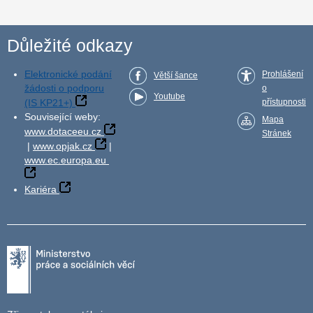
Důležité odkazy
Elektronické podání
Prohlášení
Větší šance
žádosti o podporu
o
Youtube
(IS KP21+)
přístupnosti
Související weby:
Mapa
www.dotaceeu.cz
Stránek
|
www.opjak.cz
|
www.ec.europa.eu
Kariéra