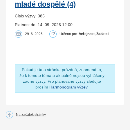
mladé dospělé (4)
Číslo výzvy: 085
Platnost do: 14. 09. 2026 12:00
29. 6. 2026
Určeno pro:
Veřejnost, Žadatel
Pokud je tato stránka prázdná, znamená to,
že k tomuto tématu aktuálně nejsou vyhlášeny
žádné výzvy. Pro plánované výzvy sledujte
prosím
Harmonogram výzev
.
Na začátek stránky