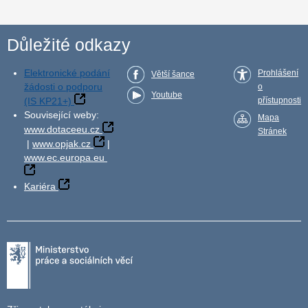
Důležité odkazy
Elektronické podání
Prohlášení
Větší šance
žádosti o podporu
o
Youtube
(IS KP21+)
přístupnosti
Související weby:
Mapa
www.dotaceeu.cz
Stránek
|
www.opjak.cz
|
www.ec.europa.eu
Kariéra