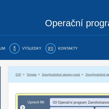
Operační prog
UM
VÝSLEDKY
KONTAKTY
/
/
/
ESF
Témata
Znevýhodněné skupiny osob
Znevýhodněné sku
Upravit filtr
Upravit filtr
03 Operační program Zaměstnanos