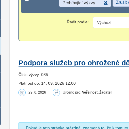
Zrušit
Probíhající výzvy
Řadit podle:
Podpora služeb pro ohrožené dět
Číslo výzvy: 085
Platnost do: 14. 09. 2026 12:00
29. 6. 2026
Určeno pro:
Veřejnost, Žadatel
Pokud je tato stránka prázdná, znamená to, že k tomuto