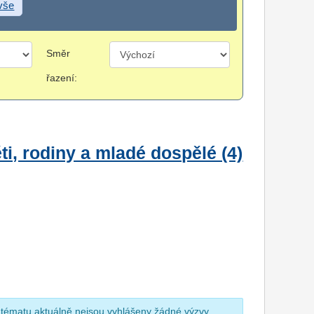
 vše
Směr
řazení:
i, rodiny a mladé dospělé (4)
 tématu aktuálně nejsou vyhlášeny žádné výzvy.