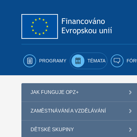
Přejít k obsahu
PROGRAMY
TÉMATA
FÓR
JAK FUNGUJE OPZ+
ZAMĚSTNÁVÁNÍ A VZDĚLÁVÁNÍ
DĚTSKÉ SKUPINY