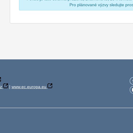
Pro plánované výzvy sledujte pr
z
|
www.ec.europa.eu