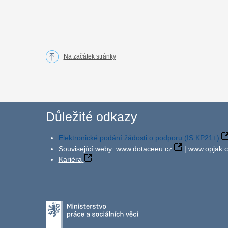
Na začátek stránky
Důležité odkazy
Elektronické podání žádosti o podporu (IS KP21+)
Související weby:
www.dotaceeu.cz
|
www.opjak.c
Kariéra