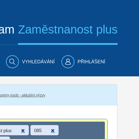
ram
Zaměstnanost plus
VYHLEDÁVÁNÍ
PŘIHLÁŠENÍ
piny osob - aktuální výzvy
t plus
085