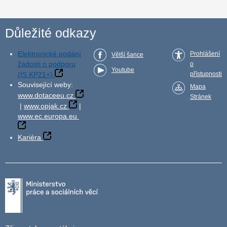
Důležité odkazy
Elektronické podání
Prohlášení
Větší šance
žádosti o podporu
o
Youtube
(IS KP21+)
přístupnosti
Související weby:
Mapa
www.dotaceeu.cz
Stránek
|
www.opjak.cz
|
www.ec.europa.eu
Kariéra