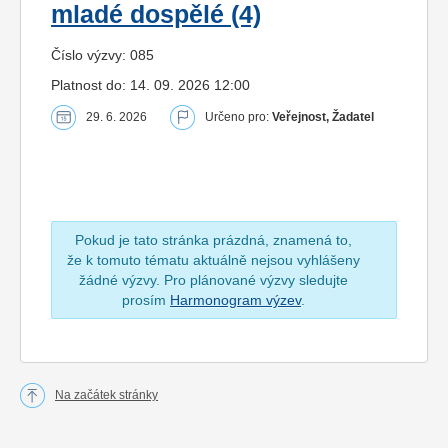
mladé dospělé (4)
Číslo výzvy: 085
Platnost do: 14. 09. 2026 12:00
29. 6. 2026
Určeno pro:
Veřejnost, Žadatel
Pokud je tato stránka prázdná, znamená to,
že k tomuto tématu aktuálně nejsou vyhlášeny
žádné výzvy. Pro plánované výzvy sledujte
prosím
Harmonogram výzev
.
Na začátek stránky