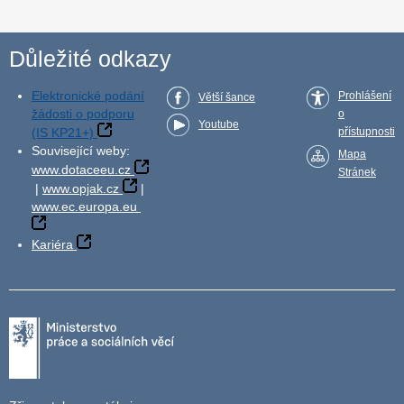
Důležité odkazy
Elektronické podání
Prohlášení
Větší šance
žádosti o podporu
o
Youtube
(IS KP21+)
přístupnosti
Související weby:
Mapa
www.dotaceeu.cz
Stránek
|
www.opjak.cz
|
www.ec.europa.eu
Kariéra