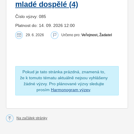
mladé dospělé (4)
Číslo výzvy: 085
Platnost do: 14. 09. 2026 12:00
29. 6. 2026
Určeno pro:
Veřejnost, Žadatel
Pokud je tato stránka prázdná, znamená to,
že k tomuto tématu aktuálně nejsou vyhlášeny
žádné výzvy. Pro plánované výzvy sledujte
prosím
Harmonogram výzev
.
Na začátek stránky