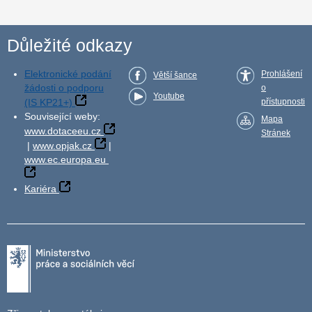
Důležité odkazy
Elektronické podání
Prohlášení
Větší šance
žádosti o podporu
o
Youtube
(IS KP21+)
přístupnosti
Související weby:
Mapa
www.dotaceeu.cz
Stránek
|
www.opjak.cz
|
www.ec.europa.eu
Kariéra