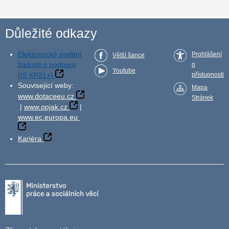
Důležité odkazy
Elektronické podání
Prohlášení
Větší šance
žádosti o podporu
o
Youtube
(IS KP21+)
přístupnosti
Související weby:
Mapa
www.dotaceeu.cz
Stránek
|
www.opjak.cz
|
www.ec.europa.eu
Kariéra