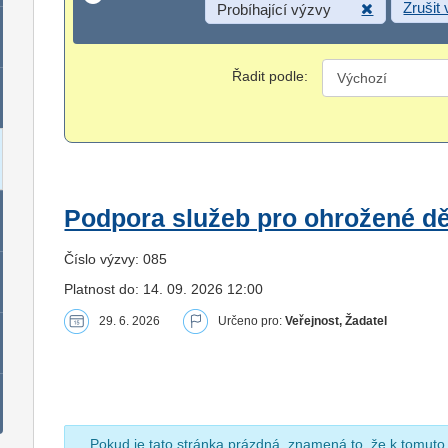
Zrušit
Probíhající výzvy
Řadit podle:
Podpora služeb pro ohrožené dět
Číslo výzvy: 085
Platnost do: 14. 09. 2026 12:00
29. 6. 2026
Určeno pro:
Veřejnost, Žadatel
Pokud je tato stránka prázdná, znamená to, že k tomuto