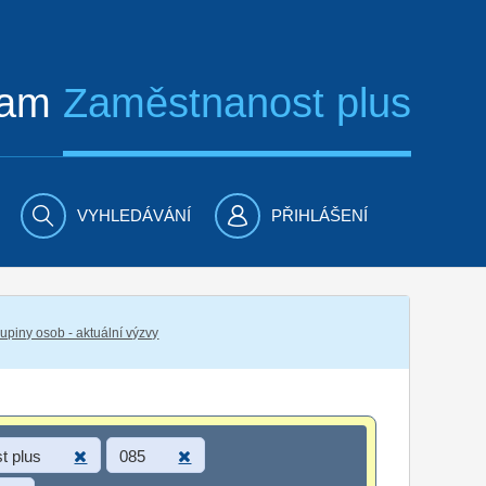
ram
Zaměstnanost plus
VYHLEDÁVÁNÍ
PŘIHLÁŠENÍ
piny osob - aktuální výzvy
t plus
085