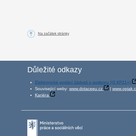
Na začátek stránky
Důležité odkazy
Elektronické podání žádosti o podporu (IS KP21+)
Související weby:
www.dotaceeu.cz
|
www.opjak.c
Kariéra