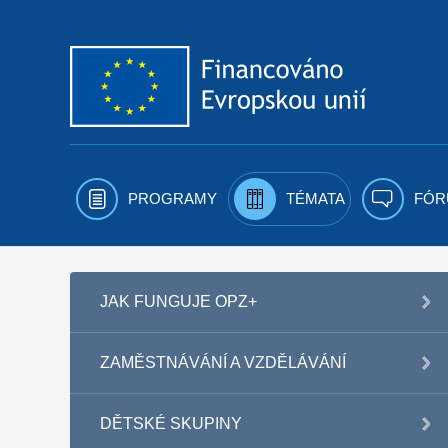
Přejít k obsahu
PROGRAMY
TÉMATA
FÓR
JAK FUNGUJE OPZ+
ZAMĚSTNÁVÁNÍ A VZDĚLÁVÁNÍ
DĚTSKÉ SKUPINY