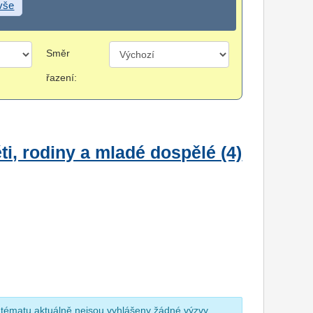
 vše
Směr
řazení:
i, rodiny a mladé dospělé (4)
 tématu aktuálně nejsou vyhlášeny žádné výzvy.