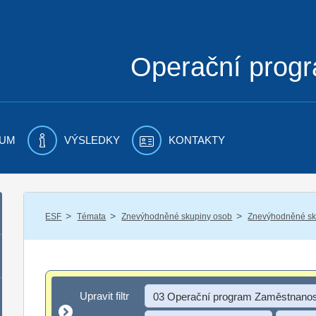
Operační prog
UM
VÝSLEDKY
KONTAKTY
/
/
/
ESF
Témata
Znevýhodněné skupiny osob
Znevýhodněné sku
Upravit filtr
Upravit filtr
03 Operační program Zaměstnanos