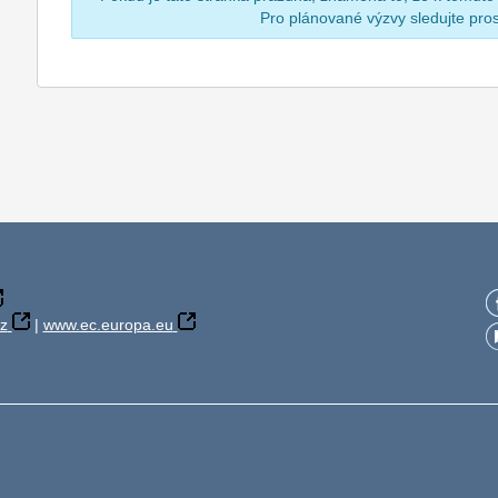
Pro plánované výzvy sledujte pr
z
|
www.ec.europa.eu