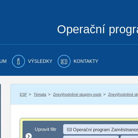
Operační prog
UM
VÝSLEDKY
KONTAKTY
/
/
/
ESF
Témata
Znevýhodněné skupiny osob
Znevýhodněné sku
Upravit filtr
Upravit filtr
03 Operační program Zaměstnanos