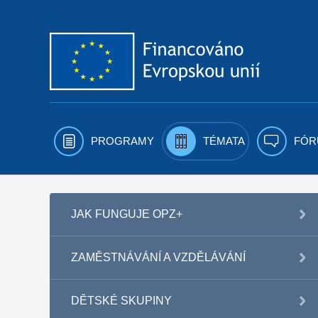
Přejít k obsahu
PROGRAMY
TÉMATA
FÓR
JAK FUNGUJE OPZ+
ZAMĚSTNÁVÁNÍ A VZDĚLÁVÁNÍ
DĚTSKÉ SKUPINY