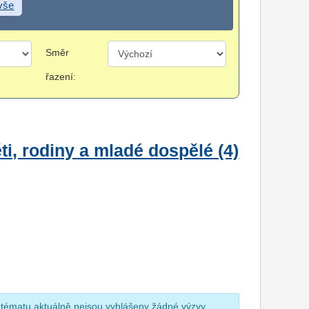
 vše
Směr
řazení:
i, rodiny a mladé dospělé (4)
 tématu aktuálně nejsou vyhlášeny žádné výzvy.