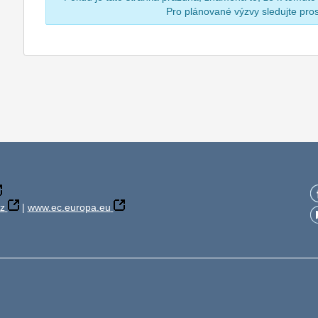
Pro plánované výzvy sledujte pr
z
|
www.ec.europa.eu