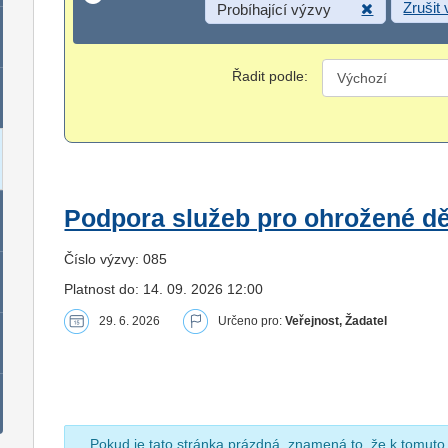
Zrušit
Probíhající výzvy
Řadit podle:
Podpora služeb pro ohrožené dět
Číslo výzvy: 085
Platnost do: 14. 09. 2026 12:00
29. 6. 2026
Určeno pro:
Veřejnost, Žadatel
Pokud je tato stránka prázdná, znamená to, že k tomuto