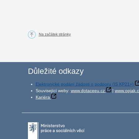
Na začátek stránky
Důležité odkazy
Elektronické podání žádosti o podporu (IS KP21+)
Související weby:
www.dotaceeu.cz
|
www.opjak.c
Kariéra