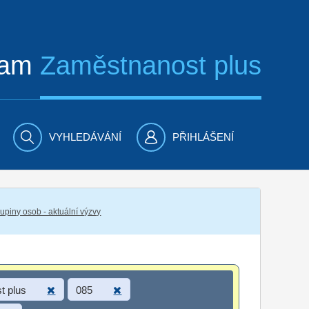
ram
Zaměstnanost plus
VYHLEDÁVÁNÍ
PŘIHLÁŠENÍ
piny osob - aktuální výzvy
t plus
085