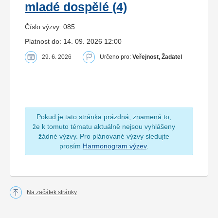
mladé dospělé (4)
Číslo výzvy: 085
Platnost do: 14. 09. 2026 12:00
29. 6. 2026
Určeno pro:
Veřejnost, Žadatel
Pokud je tato stránka prázdná, znamená to,
že k tomuto tématu aktuálně nejsou vyhlášeny
žádné výzvy. Pro plánované výzvy sledujte
prosím
Harmonogram výzev
.
Na začátek stránky