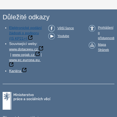
Důležité odkazy
Elektronické podání
Prohlášení
Větší šance
žádosti o podporu
o
Youtube
(IS KP21+)
přístupnosti
Související weby:
Mapa
www.dotaceeu.cz
Stránek
|
www.opjak.cz
|
www.ec.europa.eu
Kariéra