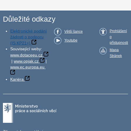
Důležité odkazy
Elektronické podání
Prohlášení
Větší šance
žádosti o podporu
o
Youtube
(IS KP21+)
přístupnosti
Související weby:
Mapa
www.dotaceeu.cz
Stránek
|
www.opjak.cz
|
www.ec.europa.eu
Kariéra