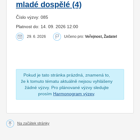
mladé dospělé (4)
Číslo výzvy: 085
Platnost do: 14. 09. 2026 12:00
29. 6. 2026
Určeno pro:
Veřejnost, Žadatel
Pokud je tato stránka prázdná, znamená to,
že k tomuto tématu aktuálně nejsou vyhlášeny
žádné výzvy. Pro plánované výzvy sledujte
prosím
Harmonogram výzev
.
Na začátek stránky