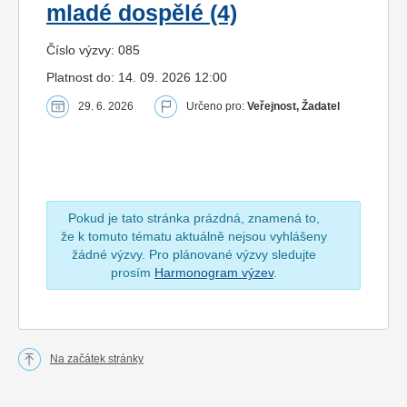
mladé dospělé (4)
Číslo výzvy: 085
Platnost do: 14. 09. 2026 12:00
29. 6. 2026
Určeno pro:
Veřejnost, Žadatel
Pokud je tato stránka prázdná, znamená to,
že k tomuto tématu aktuálně nejsou vyhlášeny
žádné výzvy. Pro plánované výzvy sledujte
prosím
Harmonogram výzev
.
Na začátek stránky