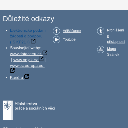
Důležité odkazy
Elektronické podání
Prohlášení
Větší šance
žádosti o podporu
o
Youtube
(IS KP21+)
přístupnosti
Související weby:
Mapa
www.dotaceeu.cz
Stránek
|
www.opjak.cz
|
www.ec.europa.eu
Kariéra