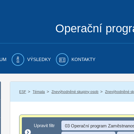
Operační prog
UM
VÝSLEDKY
KONTAKTY
/
/
/
ESF
Témata
Znevýhodněné skupiny osob
Znevýhodněné sku
Upravit filtr
Upravit filtr
03 Operační program Zaměstnanos