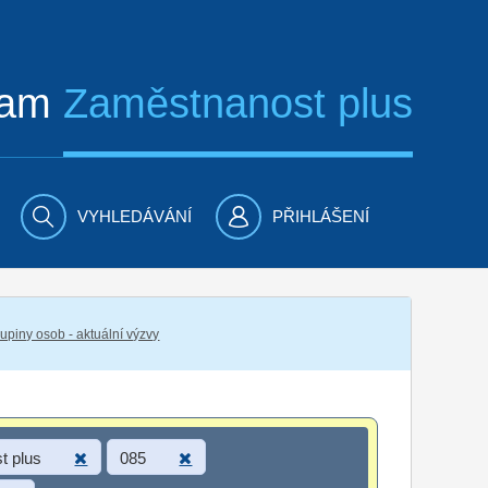
ram
Zaměstnanost plus
VYHLEDÁVÁNÍ
PŘIHLÁŠENÍ
piny osob - aktuální výzvy
t plus
085