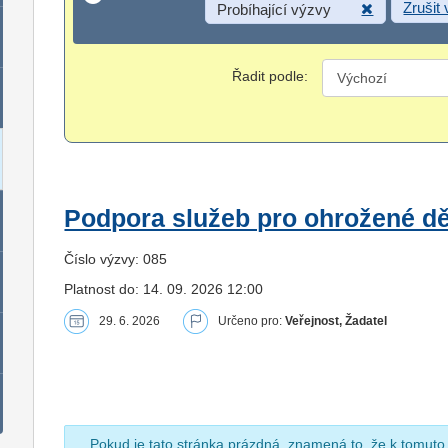
Zrušit
Probíhající výzvy
Řadit podle:
Podpora služeb pro ohrožené dět
Číslo výzvy: 085
Platnost do: 14. 09. 2026 12:00
29. 6. 2026
Určeno pro:
Veřejnost, Žadatel
Pokud je tato stránka prázdná, znamená to, že k tomuto