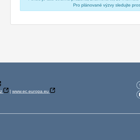
Pro plánované výzvy sledujte pr
z
|
www.ec.europa.eu