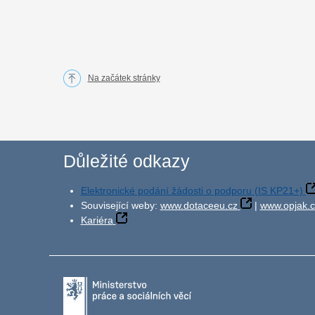
Na začátek stránky
Důležité odkazy
Elektronické podání žádosti o podporu (IS KP21+)
Související weby:
www.dotaceeu.cz
|
www.opjak.c
Kariéra