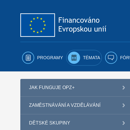
Přejít k obsahu
PROGRAMY
TÉMATA
FÓR
JAK FUNGUJE OPZ+
ZAMĚSTNÁVÁNÍ A VZDĚLÁVÁNÍ
DĚTSKÉ SKUPINY