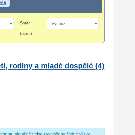
 vše
Směr
řazení:
i, rodiny a mladé dospělé (4)
 tématu aktuálně nejsou vyhlášeny žádné výzvy.