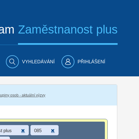
ram
Zaměstnanost plus
VYHLEDÁVÁNÍ
PŘIHLÁŠENÍ
piny osob - aktuální výzvy
t plus
085