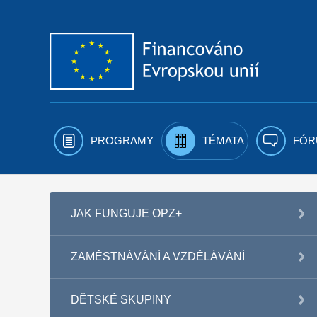
Přejít k obsahu
PROGRAMY
TÉMATA
FÓR
JAK FUNGUJE OPZ+
ZAMĚSTNÁVÁNÍ A VZDĚLÁVÁNÍ
DĚTSKÉ SKUPINY