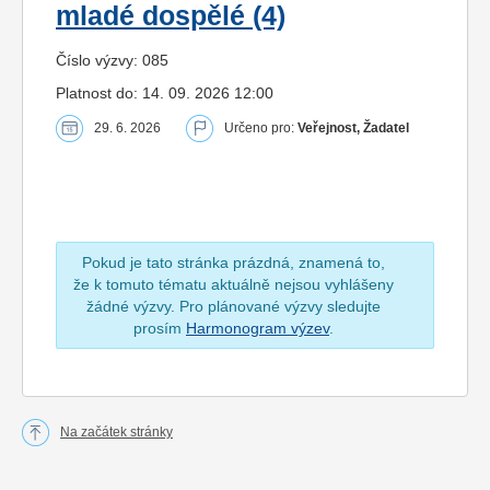
mladé dospělé (4)
Číslo výzvy: 085
Platnost do: 14. 09. 2026 12:00
29. 6. 2026
Určeno pro:
Veřejnost, Žadatel
Pokud je tato stránka prázdná, znamená to,
že k tomuto tématu aktuálně nejsou vyhlášeny
žádné výzvy. Pro plánované výzvy sledujte
prosím
Harmonogram výzev
.
Na začátek stránky