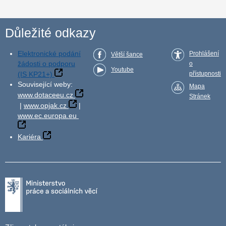
Důležité odkazy
Elektronické podání
Prohlášení
Větší šance
žádosti o podporu
o
Youtube
(IS KP21+)
přístupnosti
Související weby:
Mapa
www.dotaceeu.cz
Stránek
|
www.opjak.cz
|
www.ec.europa.eu
Kariéra