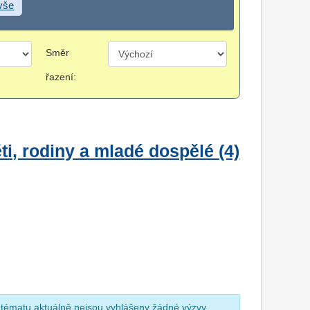
 vše
Směr
řazení:
i, rodiny a mladé dospělé (4)
 tématu aktuálně nejsou vyhlášeny žádné výzvy.