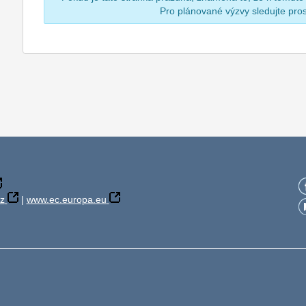
Pro plánované výzvy sledujte pr
z
|
www.ec.europa.eu