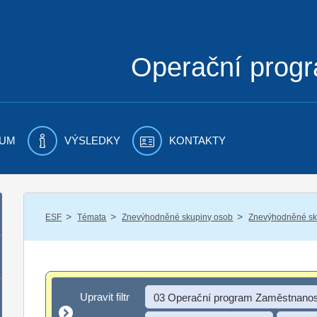
Operační prog
UM
VÝSLEDKY
KONTAKTY
/
/
/
ESF
Témata
Znevýhodněné skupiny osob
Znevýhodněné sku
Upravit filtr
Upravit filtr
03 Operační program Zaměstnanos