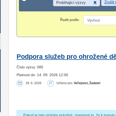
Zrušit
Probíhající výzvy
Řadit podle:
Podpora služeb pro ohrožené dět
Číslo výzvy: 085
Platnost do: 14. 09. 2026 12:00
29. 6. 2026
Určeno pro:
Veřejnost, Žadatel
Pokud je tato stránka prázdná, znamená to, že k tomuto