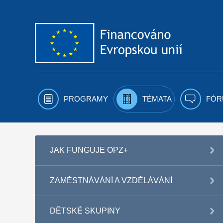
Přejít k obsahu
PROGRAMY
TÉMATA
FÓR
JAK FUNGUJE OPZ+
ZAMĚSTNÁVÁNÍ A VZDĚLÁVÁNÍ
DĚTSKÉ SKUPINY