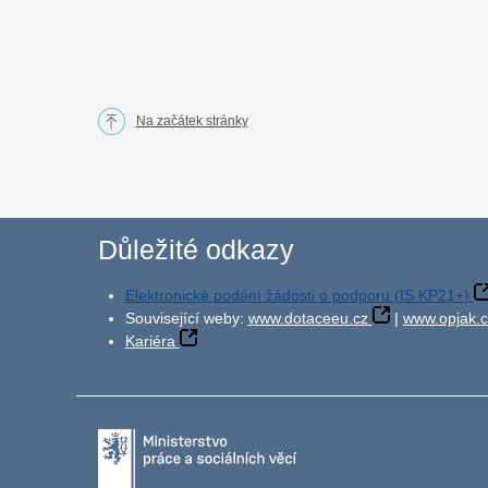
Na začátek stránky
Důležité odkazy
Elektronické podání žádosti o podporu (IS KP21+)
Související weby:
www.dotaceeu.cz
|
www.opjak.c
Kariéra