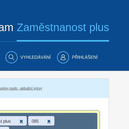
ram
Zaměstnanost plus
VYHLEDÁVÁNÍ
PŘIHLÁŠENÍ
piny osob - aktuální výzvy
t plus
085