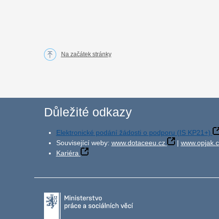
Na začátek stránky
Důležité odkazy
Elektronické podání žádosti o podporu (IS KP21+)
Související weby:
www.dotaceeu.cz
|
www.opjak.c
Kariéra