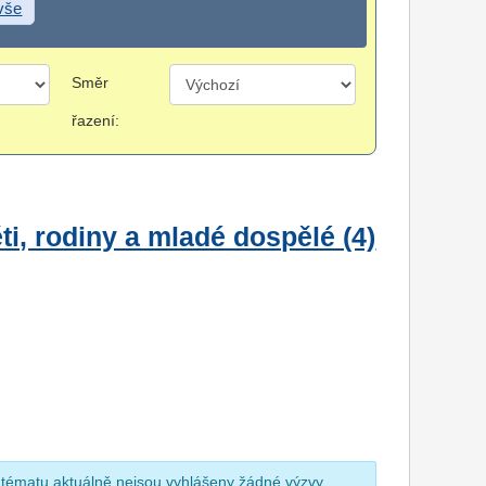
 vše
Směr
řazení:
i, rodiny a mladé dospělé (4)
 tématu aktuálně nejsou vyhlášeny žádné výzvy.