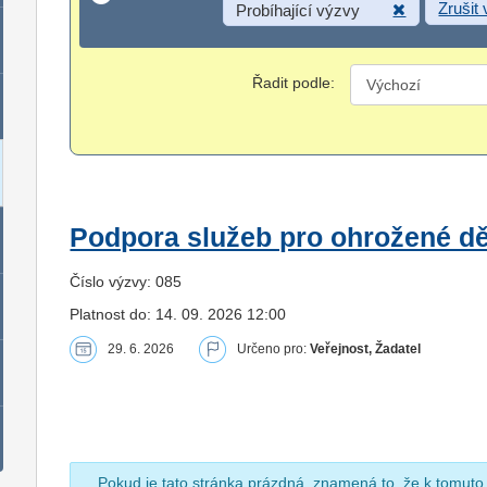
Zrušit
Probíhající výzvy
Řadit podle:
Podpora služeb pro ohrožené dět
Číslo výzvy: 085
Platnost do: 14. 09. 2026 12:00
29. 6. 2026
Určeno pro:
Veřejnost, Žadatel
Pokud je tato stránka prázdná, znamená to, že k tomuto