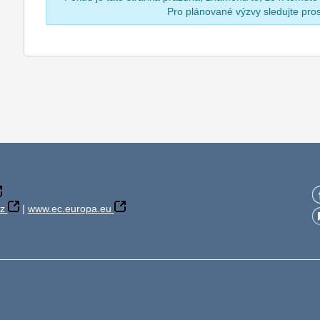
Pro plánované výzvy sledujte pr
z
|
www.ec.europa.eu