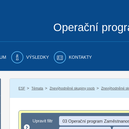
Operační prog
UM
VÝSLEDKY
KONTAKTY
/
/
/
ESF
Témata
Znevýhodněné skupiny osob
Znevýhodněné sku
Upravit filtr
Upravit filtr
03 Operační program Zaměstnanos