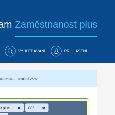
ram
Zaměstnanost plus
VYHLEDÁVÁNÍ
PŘIHLÁŠENÍ
piny osob - aktuální výzvy
t plus
085