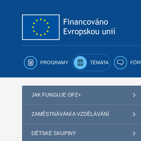
Přejít k obsahu
PROGRAMY
TÉMATA
FÓR
JAK FUNGUJE OPZ+
ZAMĚSTNÁVÁNÍ A VZDĚLÁVÁNÍ
DĚTSKÉ SKUPINY