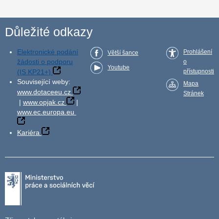
Důležité odkazy
Elektronické podání
Prohlášení
Větší šance
žádosti o podporu
o
Youtube
(IS KP21+)
přístupnosti
Související weby:
Mapa
www.dotaceeu.cz
Stránek
|
www.opjak.cz
|
www.ec.europa.eu
Kariéra