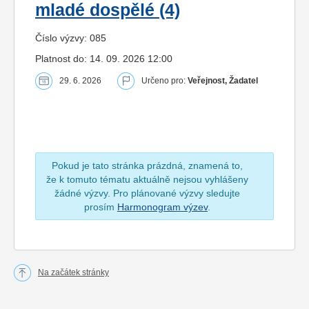
mladé dospělé (4)
Číslo výzvy: 085
Platnost do: 14. 09. 2026 12:00
29. 6. 2026
Určeno pro:
Veřejnost, Žadatel
Pokud je tato stránka prázdná, znamená to,
že k tomuto tématu aktuálně nejsou vyhlášeny
žádné výzvy. Pro plánované výzvy sledujte
prosím
Harmonogram výzev
.
Na začátek stránky