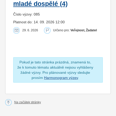
mladé dospělé (4)
Číslo výzvy: 085
Platnost do: 14. 09. 2026 12:00
29. 6. 2026
Určeno pro:
Veřejnost, Žadatel
Pokud je tato stránka prázdná, znamená to,
že k tomuto tématu aktuálně nejsou vyhlášeny
žádné výzvy. Pro plánované výzvy sledujte
prosím
Harmonogram výzev
.
Na začátek stránky