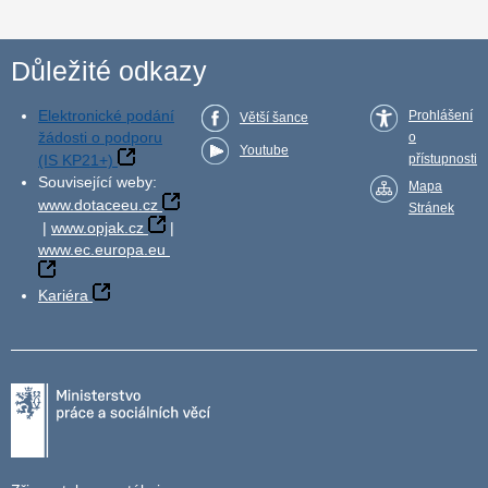
Důležité odkazy
Elektronické podání
Prohlášení
Větší šance
žádosti o podporu
o
Youtube
(IS KP21+)
přístupnosti
Související weby:
Mapa
www.dotaceeu.cz
Stránek
|
www.opjak.cz
|
www.ec.europa.eu
Kariéra