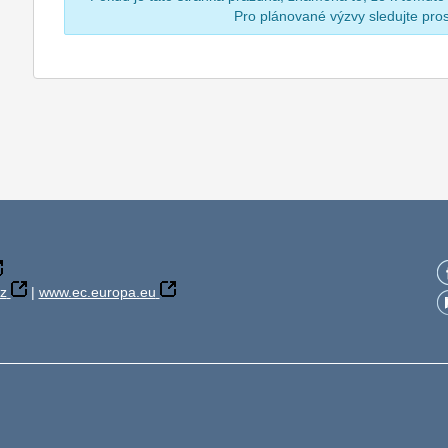
Pro plánované výzvy sledujte pr
z
|
www.ec.europa.eu