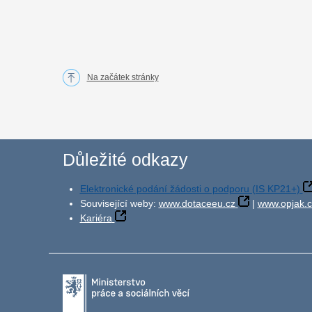
Na začátek stránky
Důležité odkazy
Elektronické podání žádosti o podporu (IS KP21+)
Související weby:
www.dotaceeu.cz
|
www.opjak.c
Kariéra