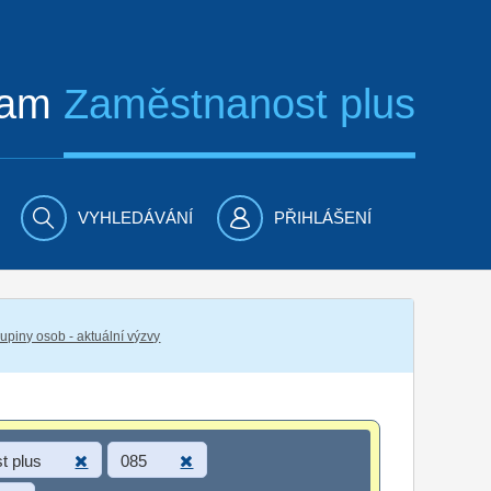
ram
Zaměstnanost plus
VYHLEDÁVÁNÍ
PŘIHLÁŠENÍ
piny osob - aktuální výzvy
t plus
085