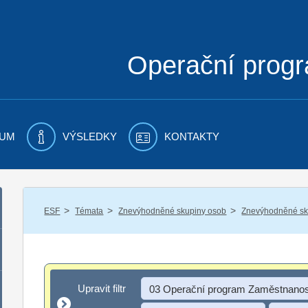
Operační prog
UM
VÝSLEDKY
KONTAKTY
/
/
/
ESF
Témata
Znevýhodněné skupiny osob
Znevýhodněné sku
Upravit filtr
Upravit filtr
03 Operační program Zaměstnanos