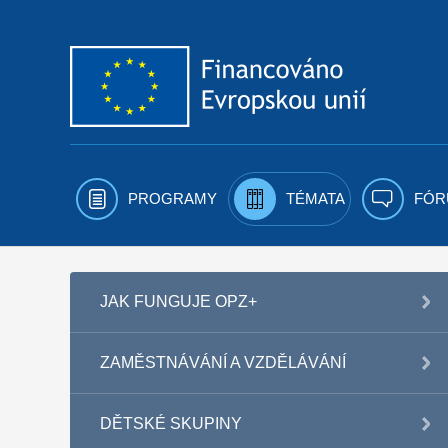
Přejít k obsahu
PROGRAMY
TÉMATA
FÓR
JAK FUNGUJE OPZ+
ZAMĚSTNÁVÁNÍ A VZDĚLÁVÁNÍ
DĚTSKÉ SKUPINY