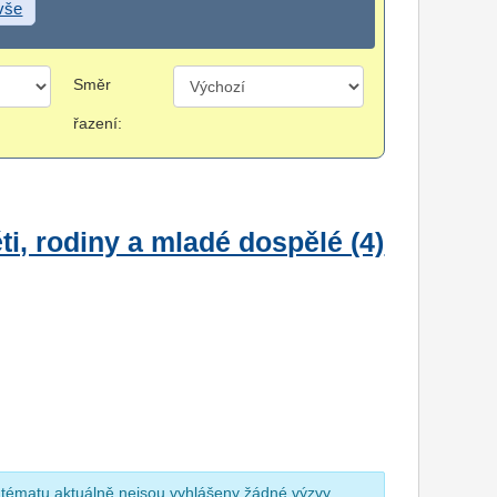
 vše
Směr
řazení:
i, rodiny a mladé dospělé (4)
 tématu aktuálně nejsou vyhlášeny žádné výzvy.