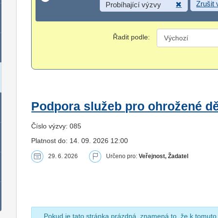
Zrušit
Probíhající výzvy
Řadit podle:
Podpora služeb pro ohrožené dět
Číslo výzvy: 085
Platnost do: 14. 09. 2026 12:00
29. 6. 2026
Určeno pro:
Veřejnost, Žadatel
Pokud je tato stránka prázdná, znamená to, že k tomuto