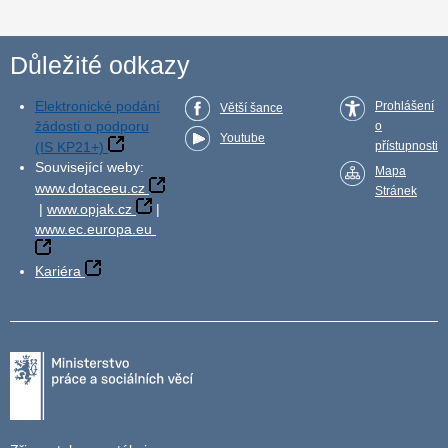
Důležité odkazy
Elektronické podání
Prohlášení
Větší šance
žádosti o podporu
o
Youtube
(IS KP21+)
přístupnosti
Související weby:
Mapa
www.dotaceeu.cz
Stránek
|
www.opjak.cz
|
www.ec.europa.eu
Kariéra