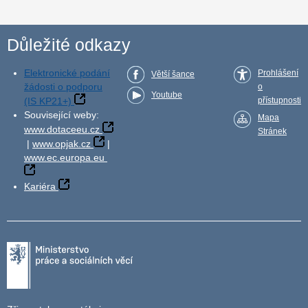
Důležité odkazy
Elektronické podání
Prohlášení
Větší šance
žádosti o podporu
o
Youtube
(IS KP21+)
přístupnosti
Související weby:
Mapa
www.dotaceeu.cz
Stránek
|
www.opjak.cz
|
www.ec.europa.eu
Kariéra