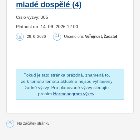
mladé dospělé (4)
Číslo výzvy: 085
Platnost do: 14. 09. 2026 12:00
29. 6. 2026
Určeno pro:
Veřejnost, Žadatel
Pokud je tato stránka prázdná, znamená to,
že k tomuto tématu aktuálně nejsou vyhlášeny
žádné výzvy. Pro plánované výzvy sledujte
prosím
Harmonogram výzev
.
Na začátek stránky